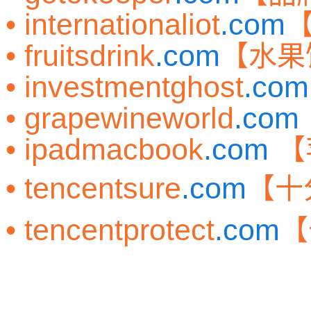
• internationaliot
.com
• fruitsdrink
.com
【水果
• investmentghost
.com
• grapewineworld
.com
• ipadmacbook
.com
【
• tencentsure
.com
【十
• tencentprotect
.com
【