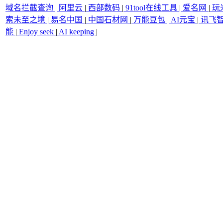
域名拦截查询
|
阿里云
|
西部数码
|
91tool在线工具
|
爱名网
|
玩
索未至之境
|
易名中国
|
中国石材网
|
万能豆包
|
AI元宝
|
讯飞
能
|
Enjoy seek
|
AI keeping
|