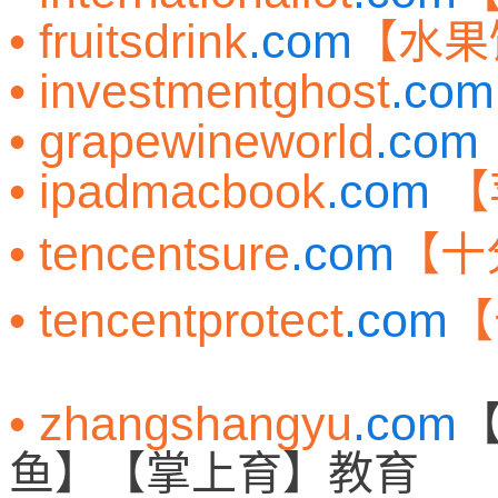
• fruitsdrink
.com
【水果
• investmentghost
.com
• grapewineworld
.com
• ipadmacbook
.com
【
• tencentsure
.com
【十
• tencentprotect
.com
【
• zhangshangyu
.com
鱼】【掌上育】教育