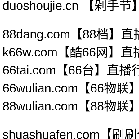
duoshoujie.cn 【
88dang.com【88档
k66w.com【酷66网
66tai.com【66台】
66wulian.com【6
88wulian.com【8
shuashuafen.co