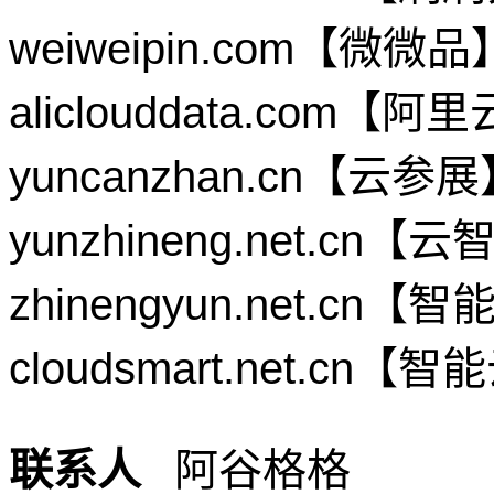
weiweipin.com【
aliclouddata.co
yuncanzhan.cn【云
yunzhineng.net.
zhinengyun.net.c
cloudsmart.net.
联系人
阿谷格格