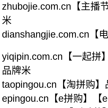
zhubojie.com.c
米
dianshangjie.co
yiqipin.com.cn
品牌米
taopingou.cn【淘
epingou.cn【e拼购