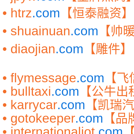
• htrz
.com
【恒泰融资】
• shuainuan
.com
【帅
• diaojian
.com
【雕件】
• flymessage
.com
【飞
• bulltaxi
.com
【公牛出
• karrycar
.com
【凯瑞
• gotokeeper
.com
【品
• internationaliot
.com