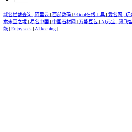
域名拦截查询
|
阿里云
|
西部数码
|
91tool在线工具
|
爱名网
|
玩
索未至之境
|
易名中国
|
中国石材网
|
万能豆包
|
AI元宝
|
讯飞
能
|
Enjoy seek
|
AI keeping
|