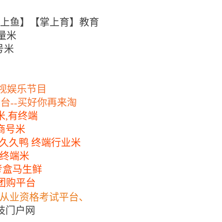
上鱼】【掌上育】教育
量米
号米
视娱乐节目
平台
--
买好你再来淘
米
,
有终端
商号米
久久鸭
终端行业米
终端米
考盒马生鲜
团购平台
从业资格考试平台、
技门户网