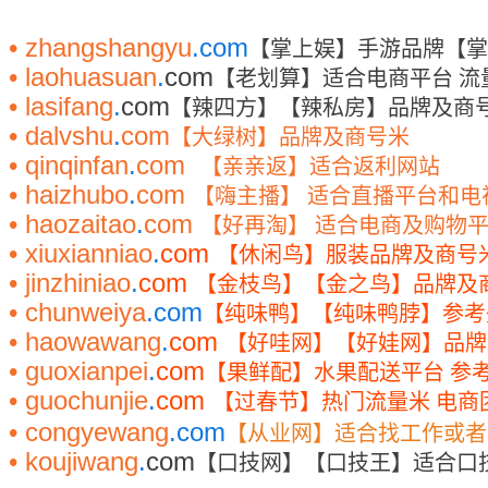
• zhangshangyu
.com
【掌上娱】手游品牌【掌
• laohuasuan
.
com
【老划算】适合电商平台
流
• lasifang
.
com
【辣四方】【辣私房】品牌及商
• dalvshu
.
com
【大绿树】品牌及商号米
• qinqinfan
.
com
【亲亲返】适合返利网站
• haizhubo
.
com
【嗨主播】
适合直播平台和电
• haozaitao
.
com
【好再淘】
适合电商及购物
• xiuxianniao
.
com
【休闲鸟】服装品牌及商号
• jinzhiniao
.
com
【金枝鸟】【金之鸟】品牌及
• chunweiya
.com
【纯味鸭】【纯味鸭脖】参考
• haowawang
.
com
【好哇网】【好娃网】品牌
• guoxianpei
.
com
【果鲜配】水果配送平台
参
• guochunjie
.
com
【过春节】热门流量米
电商
• congyewang
.com
【从业网】适合找工作或者
• koujiwang
.
com
【口技网】【口技王】适合口