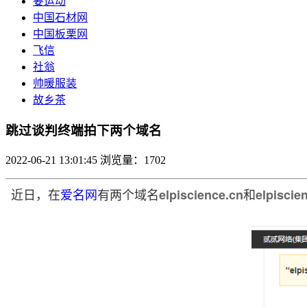
要运动
中国石材网
中国板栗网
飞信
社翁
帅暖服装
故乡茶
跳过谈判终端拍下两个域名
2022-06-21 13:01:45
浏览量：1702
近日，在
爱名网
有两个域名
和
elpiscience.cn
elpiscie